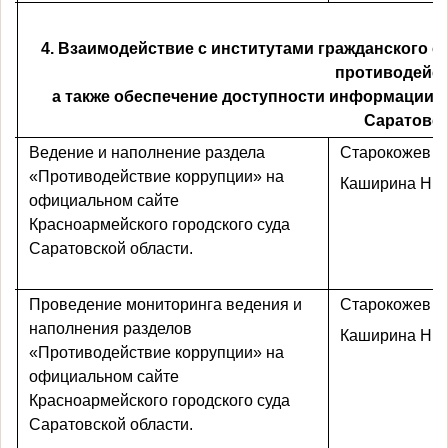
4. Взаимодействие с институтами гражданского 
противодейст
а также обеспечение доступности информации о
Саратовск
Ведение и наполнение раздела
Старокожев А
«Противодействие коррупции» на
Каширина Н.Ю
официальном сайте
Красноармейского городского суда
Саратовской области.
Проведение мониторинга ведения и
Старокожев А
наполнения разделов
Каширина Н.Ю
«Противодействие коррупции» на
официальном сайте
Красноармейского городского суда
Саратовской области.